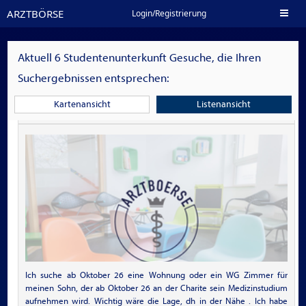
ARZTBÖRSE
Toggl
Login/Registrierung
naviga
Aktuell
6
Studentenunterkunft Gesuche, die Ihren
Suchergebnissen entsprechen:
Wohnung oder WG Zimmer in Berlin Nahe Charite
Kartenansicht
Listenansicht
gesucht
Ich suche ab Oktober 26 eine Wohnung oder ein WG Zimmer für
meinen Sohn, der ab Oktober 26 an der Charite sein Medizinstudium
aufnehmen wird. Wichtig wäre die Lage, dh in der Nähe . Ich habe