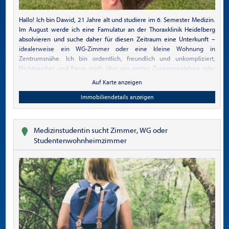
Hallo! Ich bin Dawid, 21 Jahre alt und studiere im 6. Semester Medizin.
Im August werde ich eine Famulatur an der Thoraxklinik Heidelberg
absolvieren und suche daher für diesen Zeitraum eine Unterkunft –
idealerweise ein WG-Zimmer oder eine kleine Wohnung in
Zentrumsnähe. Ich bin ordentlich, freundlich und unkompliziert,
Nichtraucher und freue mich über ein nettes Zusammenleben oder
einfach eine ruhige Unterkunft für die Zeit meines Praktikums. Falls du
Auf Karte anzeigen
etwas Passendes anzubieten hast oder jemanden kennst, der etwas
vermieten möchte, melde dich gerne bei mir. Vielen Dank und liebe
Immobiliendetails anzeigen
Grüße Dawid
Medizinstudentin sucht Zimmer, WG oder
Studentenwohnheimzimmer