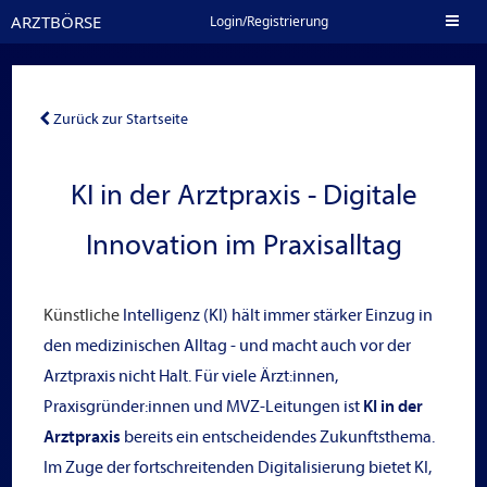
ARZTBÖRSE
Toggl
Login/Registrierung
naviga
Zurück zur Startseite
KI in der Arztpraxis - Digitale
Innovation im Praxisalltag
Künstliche
Intelligenz (KI) hält immer stärker Einzug in
den medizinischen Alltag - und macht auch vor der
Arztpraxis nicht Halt. Für viele Ärzt:innen,
Praxisgründer:innen und MVZ-Leitungen ist
KI in der
Arztpraxis
bereits ein entscheidendes Zukunftsthema.
Im Zuge der fortschreitenden Digitalisierung bietet KI,