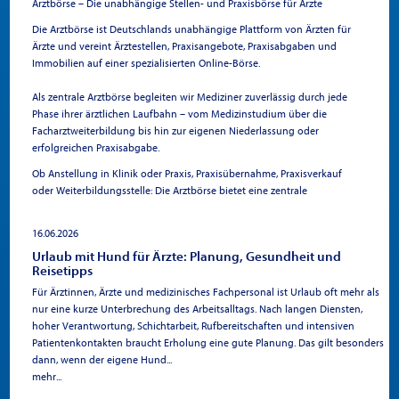
Arztbörse – Die unabhängige Stellen- und Praxisbörse für Ärzte
Und so bietet das „STAYTION Düren“ einen Ersatzlebensraum für
Somit freuen wir uns schon heute auf Ihre Bewerbung, sowohl auf
Die Arztbörse ist Deutschlands unabhängige Plattform von Ärzten für
Tiere und Pflanzen, mitten in der Stadt. Selbstverständlich sind im
dem Postweg, oder auch in elektronischer Form, als PDF-Datei.
Ärzte und vereint Ärztestellen, Praxisangebote, Praxisabgaben und
„STAYTION Düren“ auch Ladelösungen für E-Autos und E-Bikes
Immobilien auf einer spezialisierten Online-Börse.
angedacht. Die nötige Leitungsinfrastruktur für Ladeeinrichtungen
schon in der Bauphase berücksichtigen, das ist fester Bestandteil
Als zentrale Arztbörse begleiten wir Mediziner zuverlässig durch jede
unserer Planungen. Somit ist eine spätere, einfache und
Phase ihrer ärztlichen Laufbahn – vom Medizinstudium über die
kostengünstige Installation eines oder mehrerer Ladepunkte auf
Facharztweiterbildung bis hin zur eigenen Niederlassung oder
Mieterwunsch jederzeit und problemlos umsetzbar. Die hellen,
erfolgreichen Praxisabgabe.
lichtdurchfluteten Räume des gesamten Objektes schaffen in jeder
Hinsicht eine Wohlfühlatmosphäre. Im Erdgeschoss und im 1.
Ob Anstellung in Klinik oder Praxis, Praxisübernahme, Praxisverkauf
Obergeschoss des Vorderhauses sind Praxis- und/oder Büroräume
oder Weiterbildungsstelle: Die Arztbörse bietet eine zentrale
mit einer Fläche von insgesamt 1.100 qm vorgesehen.
Anlaufstelle für den gesamten Arztberuf.
Die digitalen Ansprüche der Zukunft - im „STAYTION Düren“
werden sie von Anfang an erfüllt. Im Gebäude ist ein
16.06.2026
Was ist die
Glasfaseranschluss geplant. Wohlfühlatmosphäre vermittelt auch
Urlaub mit Hund für Ärzte: Planung, Gesundheit und
die grüne Aussicht auf den gepflegten und bepflanzten Innenhof.
Reisetipps
Alle nicht befestigten Flächen werden aber nicht nur bepflanzt, es
Arztbörse?
Für Ärztinnen, Ärzte und medizinisches Fachpersonal ist Urlaub oft mehr als
wird auch Sitzflächen und eine atmosphärische Außenbeleuchtung
nur eine kurze Unterbrechung des Arbeitsalltags. Nach langen Diensten,
geben. Für Mieter, Besucher und Gäste Platz zum Entspannen und
hoher Verantwortung, Schichtarbeit, Rufbereitschaften und intensiven
Genießen. Auswirkungen auf ein angenehmes Arbeitsklima in den
Die Arztbörse ist eine spezialisierte Job- und Praxisbörse, die
Patientenkontakten braucht Erholung eine gute Planung. Das gilt besonders
Praxis- und Büroräumen sind deshalb vorprogrammiert.
ausschließlich auf die beruflichen Bedürfnisse von Ärzten,
dann, wenn der eigene Hund...
Durch den geplanten hochwertigen Schallschutz bietet das
Medizinstudierenden und medizinischen Arbeitgebern ausgerichtet
mehr...
„STAYTION Düren“ die Möglichkeit in voller Konzentration zu
ist.