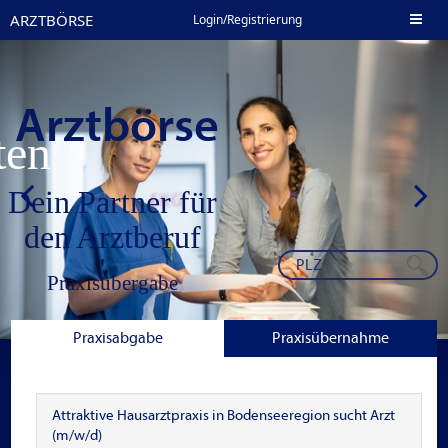
ARZTBÖRSE
Toggl
Login/Registrierung
naviga
Arztbörse
nten
Dein Partner für
den Arztberuf
Praxisübergabe
Stellenangebote in
Praxisabgabe
Praxisübernahme
der Niederlassung
Jobbörse Klinik
Attraktive Hausarztpraxis in Bodenseeregion sucht Arzt
(m/w/d)