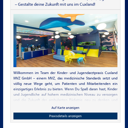
– Gestalte deine Zukunft mit uns im Cuxland!
Willkommen im Team der Kinder- und Jugendarztpraxis Cuxland
MVZ GmbH – einem MVZ, das medizinische Standards setzt und
völlig neue Wege geht, um Patienten und Mitarbeitenden ein
einzigartiges Erlebnis zu bieten. Wenn Du Spaß daran hast, Kinder
und Jugendliche auf hohem medizinischen Niveau zu versorgen
und die Zukunft der ambulanten Pädiatrie neu zu denken und
mitzugestalten, sind wir genau der richtige Arbeitsplatz für Dich!
Auf Karte anzeigen
Mit unserem deutschlandweit einmaligen Praxiskonzept setzen wir
Praxisdetails anzeigen
Maßstäbe in der ambulanten Kinderheilkunde und bieten Dir ein
Arbeitsumfeld, das Deine fachliche Kompetenz fördert, Deine