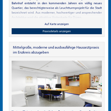
Bahnhof entsteht in den kommenden Jahren ein völlig neues
Quartier, das berechtigterweise als Leuchtturmprojekt für die Stadt
bezeichnet wird. Aus moderner, hochwertiger und ansprechender
Architektur wird die attraktive Visitenkarte für Düren.
Als erstes Gebäude mit dabei ist das „STAYTION Düren“, ein
Auf Karte anzeigen
Neubaukomplex in der Lagerstraße mit Wohnungen, Praxis- und
Büroräumen, Kleinkinderspielplatz, PKW- und Fahrradstellplätzen.
Praxisdetails anzeigen
Egal ob Sie eine neue Wohnung, Praxis- oder Büroräume suchen,
das „STAYTION Düren“ wird viele Erwartungen erfüllen, die nicht
immer selbstverständlich sind.
Mittelgroße, moderne und ausbaufähige Hausarztpraxis
Das „STAYTION Düren“ wird jetzt schon als Meilenstein für die
im Enzkreis abzugeben
Neugestaltung der Lagerstraße bezeichnet. Zu Recht! Moderne,
ansprechende Architektur, durchdacht, solide gebaut und
selbstverständlich komplett barrierefrei, das ist das „STAYTION
Düren“. Das Gebäude verfügt nach Fertigstellung über fünf
Vollgeschosse und ein großzügiges Untergeschoss mit Kellern und
50 Tiefgaragenplätzen.
Weitere Stellplätze sind für PKW (6) und Fahrräder (87) im
Außenbereich geplant. Das geschmackvolle, durchdachte und
moderne Konzept des „STAYTION Düren“ macht das Gebäude
nicht nur zu einem optimalen Arbeitsplatz. Es kann auch
gleichzeitig Ihr neues Zuhause werden. Arbeiten und wohnen am
selben Ort – alles ist möglich.