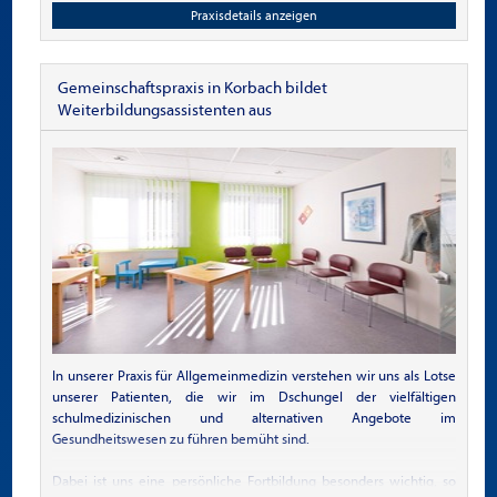
Allgemeinmedizin auch über die Zusatzbezeichnung für
Praxisdetails anzeigen
Chirotherapie und spezielle Schmerztherapie, sowie den FA für
Physikalische und Rehabilitative Medizin verfüge.
Die Praxis bietet ein sehr breites Spektrum an verschiedenen
Gemeinschaftspraxis in Korbach bildet
Krankheitsbildern und Möglichkeiten der Therapie (Sonographie,
Weiterbildungsassistenten aus
EKG, LZ-RR, Lufu, Scenar-Therapie, Gutachtertätigkeiten) mit
großem Patientenstamm in allen Altersstufen. Mein fachlich
kompetentes und engagiertes Team zusammen mit der engen
Verbundenheit der Patienten und ihrer Familien ermöglichen ein
Arbeiten in entspannter, fröhlicher Atmosphäre.
Wir freuen uns auf ihre Bewerbung, flexible Arbeitszeiten
möglich! Focus Empfehlung der besten Hausärzte Landkreis WAF
2022.
In unserer Praxis für Allgemeinmedizin verstehen wir uns als Lotse
unserer Patienten, die wir im Dschungel der vielfältigen
schulmedizinischen und alternativen Angebote im
Gesundheitswesen zu führen bemüht sind.
Dabei ist uns eine persönliche Fortbildung besonders wichtig, so