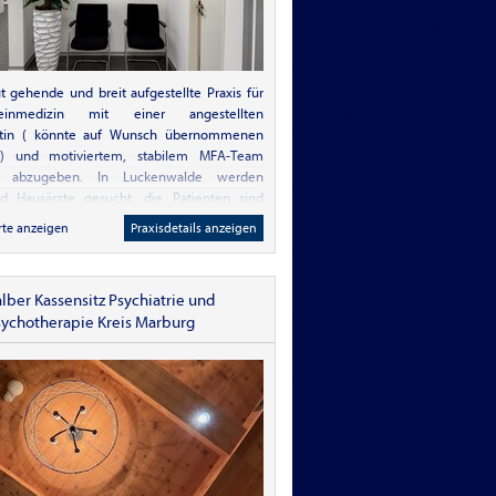
t gehende und breit aufgestellte Praxis für
meinmedizin mit einer angestellten
ztin ( könnte auf Wunsch übernommenen
) und motiviertem, stabilem MFA-Team
g abzugeben. In Luckenwalde werden
nd Hausärzte gesucht, die Patienten sind
 dankbar. Gute Work-life-balance möglich.
rte anzeigen
Praxisdetails anzeigen
schöne Praxisräume mit 3 Arztzimmern,
 Labor und Raum für Infusionen und
tur o.ä..Auf Wunsch Einarbeitung möglich.
lber Kassensitz Psychiatrie und
is ist auch aus Berlin super zu erreichen .
sychotherapie Kreis Marburg
iedenkopf