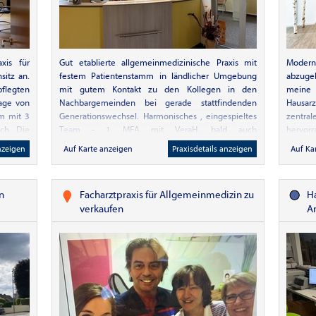
erinnen
- großes
atienten
Heilbronn
eigenen
axis für
Gut etablierte allgemeinmedizinische Praxis mit
Moderns
ucksvoll
sitz an.
festem Patientenstamm in ländlicher Umgebung
abzuge
tät. Der
flegten
mit gutem Kontakt zu den Kollegen in den
meine
an der
Lage von
Nachbargemeinden bei gerade stattfindenden
Hausarz
hte an
qm mit 3
Generationswechsel. Harmonisches , eingespieltes
zentra
n hohes
ch. Die
Team - 1 MFA mit VeraH, bald auch
hervor
enzahlen
ert und
abgeschlossener NäPa - Ausbildung . Gute
Erreich
tenlosen
nzeigen
Auf Karte anzeigen
Praxisdetails anzeigen
Auf Ka
 erfolgt
Zusammenarbeit und Unterstützung durch die
sowie
hschule
Gemeinde.
unmitt
al, aber
Frequen
flexible
n
Facharztpraxis für Allgemeinmedizin zu
H
großz
ptionen
verkaufen
A
Räumlic
öglich -
and)
m² und
dertips
Patien
undlage:
Arbeit
erden
Behand
ehandelt
großz
//klink-
Person
.de Tel:
eingeri