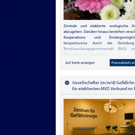
weitere 105 m² im Souterrain dazug
werden. Wegen der leichten Hanglage ha
dortigen Räumlichkeiten Tageslicht und s
einen Aufzug mit den übrigen Räumen ver
Die Praxis wäre also auch für 2 Ärzte geeig
Zentrale und etablierte urologische Arz
Personal besteht aus 3 jungen Damen, d
abzugeben. Darüber hinaus bestehen vers
übernommen werden möchten. Sie sind s
Kooperations- und Einstiegsmöglich
eingearbeitet und können selbständig arbe
beispielsweise durch die Gründung
besten machen Sie sich persönlich ein Bild
Berufsausübungsgemeinschaft (BAG) o
Gegebenheiten und setzen sich mit
Übernahme als Einzelpraxis.
Verbindung
Auf Karte anzeigen
Praxisdetails a
Gesellschafter (m/w/d) Gefäßchir
für etablierten MVZ-Verbund im
Stuttgart gesucht.