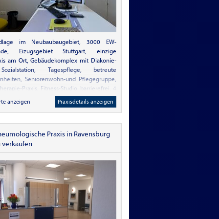
ndlage im Neubaubaugebiet, 3000 EW-
de, Eizugsgebiet Stuttgart, einzige
xis am Ort, Gebäudekomplex mit Diakonie-
zialstation, Tagespflege, betreute
nheiten, Seniorenwohn-und Pflegegruppe,
erapie-Praxis, Fitness-Studio, barrierefrei, 4
tze, Räume geeignet für BAG mit 2 Ärzten,
rte anzeigen
Praxisdetails anzeigen
ung Altenpflegeheim im Nachbarort,
 zum 31.12.2026 geplant.
neumologische Praxis in Ravensburg
u verkaufen