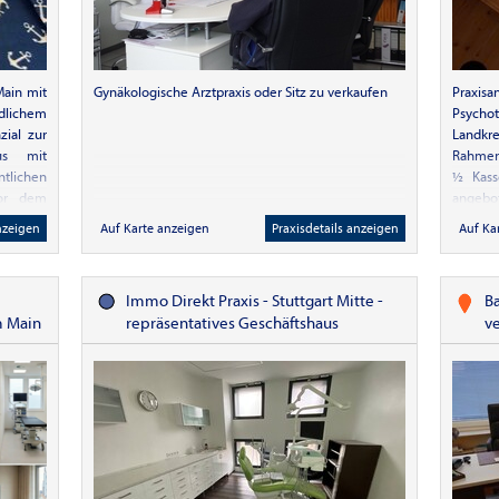
Main mit
Gynäkologische Arztpraxis oder Sitz zu verkaufen
Praxisa
ndlichem
Psychot
ial zur
Landkre
us mit
Rahmen
tlichen
½ Kasse
vor dem
angebot
d mit
langj
nzeigen
Auf Karte anzeigen
Praxisdetails anzeigen
Auf Ka
 Nähe .
Zuweis
rmühle,
eine se
ulen im
aktuell
Immo Direkt Praxis - Stuttgart Mitte -
B
Weitere
ist ei
m Main
repräsentatives Geschäftshaus
v
itte um
Räumlic
ben.
v
em Start
ermögl
t per E-
ohne g
Ausstat
zusätzl
Die Pra
mit gut
einem 
selbe