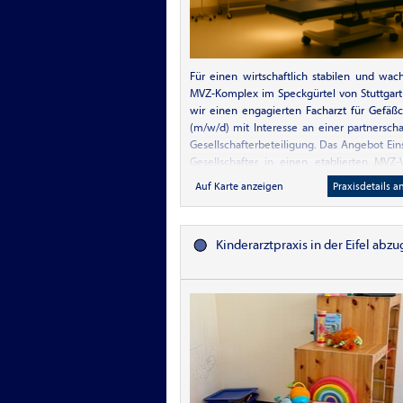
Für einen wirtschaftlich stabilen und wa
MVZ-Komplex im Speckgürtel von Stuttgar
wir einen engagierten Facharzt für Gefäßc
(m/w/d) mit Interesse an einer partnerscha
Gesellschafterbeteiligung. Das Angebot Eins
Gesellschafter in einen etablierten MVZ
Modern ausgestattete Standorte mit seh
Auf Karte anzeigen
Praxisdetails a
regionaler Anbindung Interdiszip
Zusammenarbeit innerhalb des MVZ-Ne
Attraktive, langfristige Perspekt
Kinderarztpraxis in der Eifel abz
unternehmerischem Gestaltungsspi
Entlastung von administrativen Aufgabe
professionelle MVZ-Strukturen Ihr
Facharztanerkennung Gefäßchirurgie Inte
unternehmerischer Mitverantwortung Koll
teamorientierte Arbeitsweise Qualitä
patientenorientiertes Handeln Über den 
Der MVZ-Verbund befindet sich in wirtsc
starken Einzugsgebieten im Speckgür
Stuttgart mit hoher Patientennachfrage, se