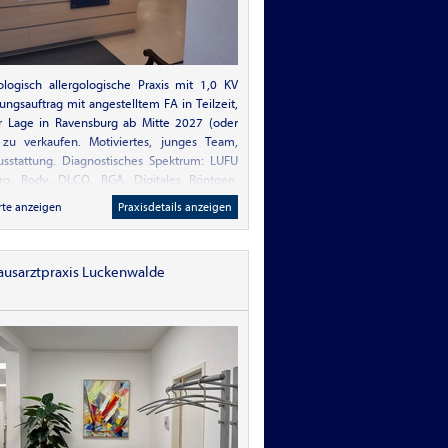
ogisch allergologische Praxis mit 1,0 KV
ungsauftrag mit angestelltem FA in Teilzeit,
r Lage in Ravensburg ab Mitte 2027 (oder
 zu verkaufen. Motiviertes, junges Team,
sstattung. Diagnostisches Spektrum: LUFU
iro, Body, DLCO, BGA, Digitales Röntgen,
st, Kardiorespiratorische Polygrafie. Gute
rte anzeigen
Praxisdetails anzeigen
fe Balance mit angestelltem FA
ausarztpraxis Luckenwalde