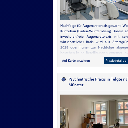
Nachfolge für Augenarztpraxis gesucht! W
Künzelsau (Baden-Württemberg) Unsere att
investorenfreie Augenarztpraxis mit seh
wirtschaftlicher Basis wird aus Altersgr
2028 oder früher zur Nachfolge abgege
bestehen keine Beteiligungen externer In
oder Finanzunternehmen – die mediz
Auf Karte anzeigen
Praxisdetails a
Versorgung erfolgt unabhängi
patientenorientiert. Praxis: - auch als Dopp
geeignet (zwei voll ausgestattete Sprechz
Psychiatrische Praxis in Telgte n
konservative augenärztliche Behandlunge
Münster
und SLT-Laser - neue Praxisräume 
Möglichkeit auf Wunsch in unmittelbar
verfügbar Finanz: - weit überdurchni
Scheinzahl - hoher Umsatz und hoher G
günstige Miete Mitarbeiter: - Gut einge
Team aus sieben langjährigen Mitarbeiterinn
in Teilzeit - optimierter und min
Verwaltungsaufwand sowie reibung