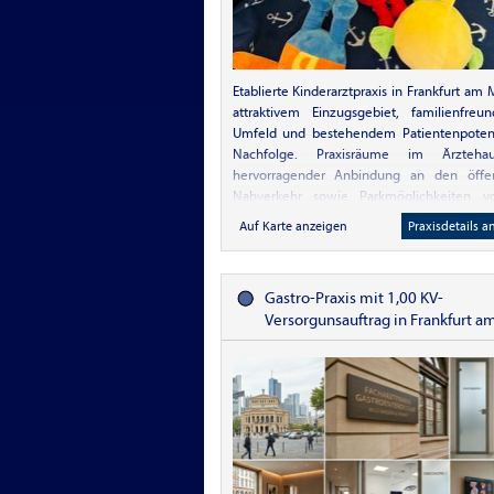
Etablierte Kinderarztpraxis in Frankfurt am 
attraktivem Einzugsgebiet, familienfreu
Umfeld und bestehendem Patientenpotenz
Nachfolge. Praxisräume im Ärzteha
hervorragender Anbindung an den öffen
Nahverkehr sowie Parkmöglichkeiten 
Haus, in der Umgebung un
Auf Karte anzeigen
Praxisdetails a
Garagen-/Stellplatzmöglichkeiten in der
Attraktive Lage nahe Mainufer, Gerbe
Stadtwald und Goetheturm. Kitas und Sch
Gastro-Praxis mit 1,00 KV-
Umfeld. Übernahme nach Vereinbarung. 
Versorgunsauftrag in Frankfurt a
Informationen /Expose auf Anfrage. B
in gute kollegiale Hände abzuge
Kurzprofil mit Facharztstatus, gewünscht
und Kontaktdaten. Kontakt bitte bevorzug
Mail.