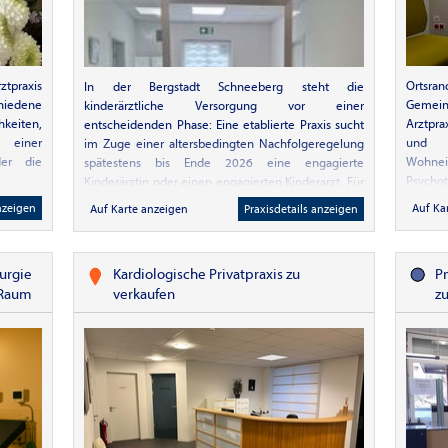
enommen
ben die
ind über
bunden.
net. Das
tpraxis
Ortsra
In der Bergstadt Schneeberg steht die
ie gern
chiedene
Gemein
kinderärztliche Versorgung vor einer
ehr gut
keiten,
Arztpra
entscheidenden Phase: Eine etablierte Praxis sucht
iten. Am
 einer
und So
im Zuge einer altersbedingten Nachfolgeregelung
 von den
der die
Wohnei
spätestens bis Ende 2026 eine engagierte
 mir in
Psychoth
Kinderärztin oder einen engagierten Kinderarzt. Für
Parkplä
junge Familien in der Region ist eine verlässliche,
nzeigen
Auf Ka
Auf Karte anzeigen
Praxisdetails anzeigen
Betreu
wohnortnahe medizinische Betreuung ihrer Kinder
Abgabe
von zentraler Bedeutung. Entsprechend hoch ist
der Bedarf – und die Möglichkeit, sich mit einer
urgie
Kardiologische Privatpraxis zu
P
eigenen Praxis nachhaltig in die regionale
 Raum
verkaufen
z
Versorgungsstruktur einzubringen. Das Angebot: -
Übernahme einer langjährig etablierten und gut
eingeführten Praxis - Möblierte Praxisräume – ein
sofortiger Einstieg ist möglich - Zentrale Lage in der
Innenstadt von Schneeberg - Gute Erreichbarkeit
sowie Parkplätze direkt vor dem Objekt Das
Umfeld: Schneeberg bietet attraktive
Lebensbedingungen mit kurzen Wegen,
bezahlbarem Wohnraum, guten Betreuungs- und