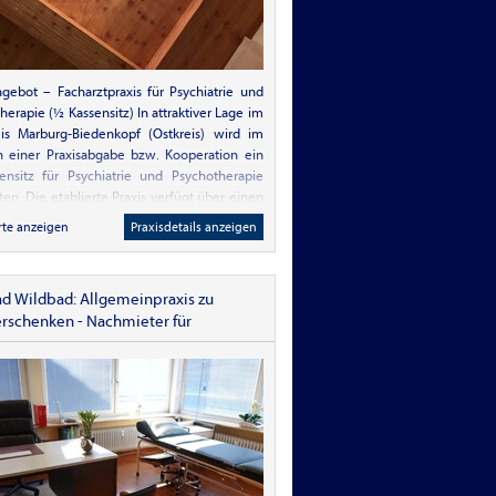
ngebot – Facharztpraxis für Psychiatrie und
herapie (½ Kassensitz) In attraktiver Lage im
is Marburg-Biedenkopf (Ostkreis) wird im
 einer Praxisabgabe bzw. Kooperation ein
nsitz für Psychiatrie und Psychotherapie
en. Die etablierte Praxis verfügt über einen
ährigen Patientenstamm, stabile
rte anzeigen
Praxisdetails anzeigen
erstrukturen (Hausärzte, Kliniken) sowie
hr gute regionale Vernetzung. Aufgrund der
 langen Wartezeiten von ca. 9–12 Monaten
ad Wildbad: Allgemeinpraxis zu
ne nachhaltige Auslastung gesichert. Die
erschenken - Nachmieter für
hkeiten sind vollständig ausgestattet und
orhandene Praxisräume
ichen eine unmittelbare Weiterführung
rößere Investitionen. Zur modernen
tung gehört u. a. ein rTMS-Gerät, wodurch
iche therapeutische Angebote möglich sind.
xis befindet sich in verkehrsgünstiger Lage
en Parkmöglichkeiten und ist barrierefrei in
modernen Ärztehaus untergebracht. Im
n Gebäude bestehen vielfältige