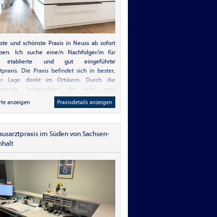
te und schönste Praxis in Neuss ab sofort
ben. Ich suche eine/n Nachfolger/in für
 etablierte und gut eingeführte
tpraxis. Die Praxis befindet sich in bester,
ler Lage direkt im Ortskern. Durch die
ragende Infrastruktur, die sehr gute
barkeit mit öffentlichen Verkehrsmitteln
rte anzeigen
Praxisdetails anzeigen
 ausreichend Parkmöglichkeiten in
elbarer Nähe ist eine hohe Patienten-
z garantiert.Praxisräume & Ausstattung: Die
ausarztpraxis im Süden von Sachsen-
ügigen, hellen und barrierefreien
nhalt
hkeiten erstrecken sich über mehr als 160
 bieten viel Platz für eine moderne
tenversorgung sowie ein angenehmes
en. Raumaufteilung: 3 Sprechzimmer, 1
lungsraum, 1 Laborraum, 1 Sonoraum,
ügiger Empfangs- und Wartebereich,
alraum, WCs. Ausstattung: Vollständig
chtete Arbeitsplätze, moderne EDV-Anlage