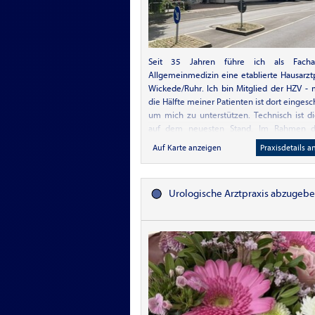
Seit 35 Jahren führe ich als Facha
Allgemeinmedizin eine etablierte Hausarztp
Wickede/Ruhr. Ich bin Mitglied der HZV - 
die Hälfte meiner Patienten ist dort eingesc
um mich zu unterstützen. Technisch ist di
auf dem neuesten Stand. Im Rahmen 
werden kardiologische Untersuchungen w
Auf Karte anzeigen
Praxisdetails a
Ergometrie, LZ-EKG sowie LZ-RR ang
Sonographie, Extremitätendoppler w
Lungenfunktion sind selbstverständlich.
Urologische Arztpraxis abzugeb
Bereich KHK Hypertonie, Asthma/COP
Diab.II werden angeboten. Akupunktur wird
Leistung angeboten. Die Praxis befindet
einem Wohn- und Geschäftshaus mit 
Parkplätzen in der Ortsmitte. Sie hat 1
Erdgeschoss, die behindertengerecht gepl
Auf dieser Ebene befinden sich 3 Sprechz
Labor, Wartezimmer, EKG, 1 Anmeld
Personalraum sowie 1 Büro. Bei Bedarf 