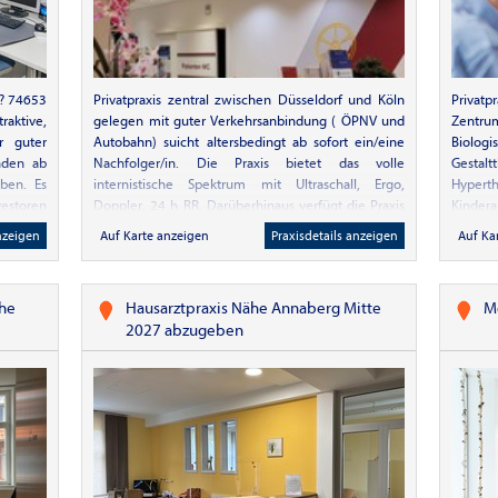
o? 74653
Privatp
Privatpraxis zentral zwischen Düsseldorf und Köln
raktive,
Zentru
gelegen mit guter Verkehrsanbindung ( ÖPNV und
r guter
Biologi
Autobahn) suicht altersbedingt ab sofort ein/eine
ünden ab
Gestal
Nachfolger/in. Die Praxis bietet das volle
ben. Es
Hypert
internistische Spektrum mit Ultraschall, Ergo,
vestoren
Kindera
Doppler, 24 h RR. Darüberhinaus verfügt die Praxis
inische
über ein großes komplementärmedizinisches
nzeigen
Auf Ka
Auf Karte anzeigen
Praxisdetails anzeigen
g und
Spektrum mit intravasaler Lasertherapie ( weber
elpraxis
medical), IHHT , Laserakupunktur, HOT.
immer) -
ahe
Hausarztpraxis Nähe Annaberg Mitte
M
n; YAG-
2027 abzugeben
und OP-
er Nähe
ttliche
ewinn -
spieltes
en, alle
imaler
sloser