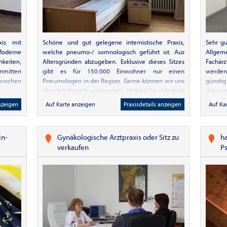
teresse?
d sowie
aulichen
xis mit
Schöne und gut gelegene internistische Praxis,
Sehr gu
oderne
welche pneumo-/ somnologisch geführt ist. Aus
Allge
keiten,
Altersgründen abzugeben. Exklusive dieses Sitzes
Fachär
nmitten
gibt es für 150.000 Einwohner nur einen
werden
wischen
Pneumologen in der Region. Gerne können wir uns
günsti
dazu telefonisch austauschen. Melden Sie sich doch
dringe
gerne per Mail für einen Termin unter:
äußerst
nzeigen
Auf Karte anzeigen
Praxisdetails anzeigen
Auf Ka
stephandietmair@gmx.de
Wunder
großem
Akupunk
in-
Gynäkologische Arztpraxis oder Sitz zu
ha
Die Prax
verkaufen
P
B