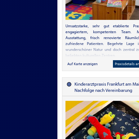
Infrastruktur und hoher Lebensqualität. In
Gerne stellen wir Ihnen den MVZ-Verbun
die Beteiligungsoptionen in einem vertr
Gespräch näher vor. STAND - 01.05.2026
Umsatzstarke, sehr gut etablierte Pra
engagiertem, kompetenten Team. M
Ausstattung, frisch renovierte Räumlich
zufriedene Patienten. Begehrte Lage i
wunderschöner Natur und doch zentral z
beliebten kulturellen Zentren.
Auf Karte anzeigen
Praxisdetails a
Kinderarztpraxis Frankfurt am Ma
Nachfolge nach Vereinbarung