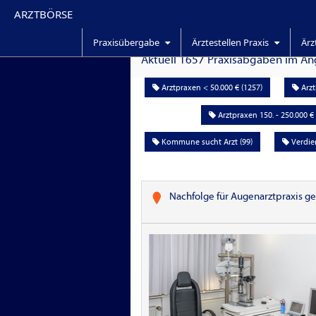
ARZTBÖRSE
Praxisübergabe
Ärztestellen Praxis
Ärz
Aktuell
1657
Praxisabgaben im Ange
Arztpraxen < 50.000 € (1257)
Arzt
Arztpraxen 150. - 250.000 € 
Kommune sucht Arzt (99)
Verdien
Nachfolge für Augenarztpraxis g