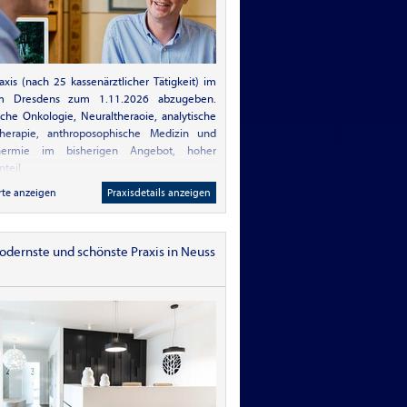
raxis (nach 25 kassenärztlicher Tätigkeit) im
m Dresdens zum 1.11.2026 abzugeben.
sche Onkologie, Neuraltheraoie, analytische
ttherapie, anthroposophische Medizin und
hermie im bisherigen Angebot, hoher
nteil
rte anzeigen
Praxisdetails anzeigen
odernste und schönste Praxis in Neuss