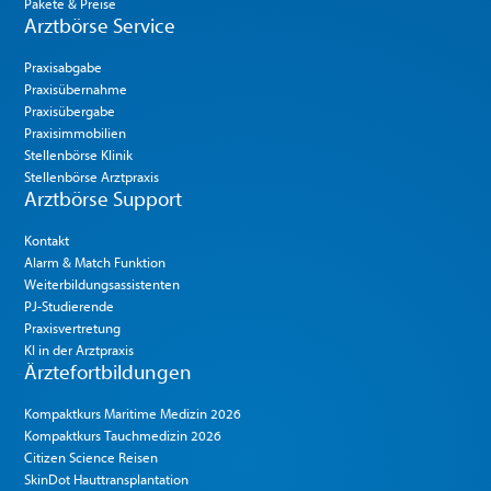
Pakete & Preise
Arztbörse Service
Praxisabgabe
Praxisübernahme
Praxisübergabe
Praxisimmobilien
Stellenbörse Klinik
Stellenbörse Arztpraxis
Arztbörse Support
Kontakt
Alarm & Match Funktion
Weiterbildungsassistenten
PJ-Studierende
Praxisvertretung
KI in der Arztpraxis
Ärztefortbildungen
Kompaktkurs Maritime Medizin 2026
Kompaktkurs Tauchmedizin 2026
Citizen Science Reisen
SkinDot Hauttransplantation