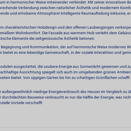
um in harmonischer Weise miteinander verbindet. Mit seiner innovativen 
nsprechende Verbindung zwischen natürlicher Ästhetik und modernem Komfo
de und erholsame Atmosphäre! Intelligente Raumaufteilung inklusive, erleb
m charakteristischen Holzdesign und den offenen Laubengängen verkörpe
tgemäßem Wohnkomfort. Die Fassade aus warmem Holz verleiht dem Gebäude
tische Elemente die zeitgenössische Ästhetik betonen.
der Begegnung und Kommunikation, der auf harmonische Weise modernes W
n bietet es eine lebendige Gemeinschaft, in der soziale Interaktion und gem
modulen ausgestattet, die saubere Energie aus Sonnenlicht gewinnen und z
 nachhaltige Ausrichtung spiegelt sich auch im umgebenden grünen Ambien
ten bietet. Von üppigen Gärten bis hin zu schattigen Grünflächen schafft
r außergewöhnlich niedrige Energieverbrauch des Hauses im Vergleich zu 
 durchdachten Bauweise verbraucht es nur die Hälfte der Energie, was nich
elle Vorteile verschafft