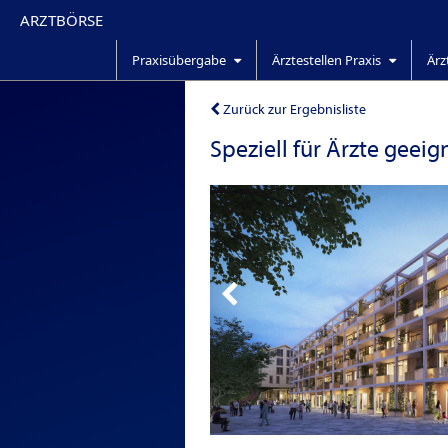
ARZTBÖRSE
Praxisübergabe
Ärztestellen Praxis
Ärz
Zurück zur Ergebnisliste
Speziell für Ärzte gee