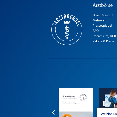
Arztbörse
Unser Konzept
Mehrwert
Pressespiegel
FAQ
Impressum, AGB,
Pakete & Preise
Welche Kr