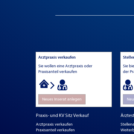
Arztpraxis verkaufen
Stell
Sie wollen eine Arztpraxis oder
Sie bi
Praxisanteil verkaufen
der Pr
Neues Inserat anlegen
Neu
Praxis- und KV Sitz Verkauf
Ärztest
Arztpraxis verkaufen
Stellen
Praxisanteil verkaufen
Weiterb