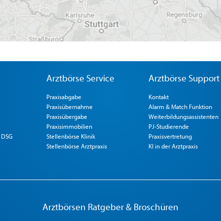
Arztbörse Service
Arztbörse Support
Praxisabgabe
Kontakt
Praxisübernahme
Alarm & Match Funktion
Praxisübergabe
Weiterbildungsassistenten
Praxisimmobilien
PJ-Studierende
 DSG
Stellenbörse Klinik
Praxisvertretung
Stellenbörse Arztpraxis
KI in der Arztpraxis
Arztbörsen Ratgeber & Broschüren