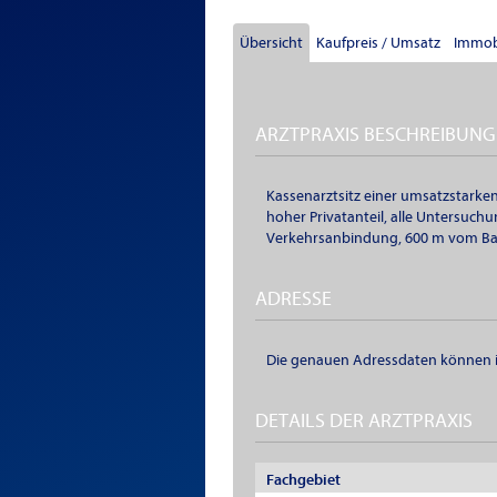
Übersicht
Kaufpreis / Umsatz
Immobi
ARZTPRAXIS BESCHREIBUNG
Kassenarztsitz einer umsatzstarken
hoher Privatanteil, alle Untersuch
Verkehrsanbindung, 600 m vom Bahn
ADRESSE
Die genauen Adressdaten können i
DETAILS DER ARZTPRAXIS
Fachgebiet