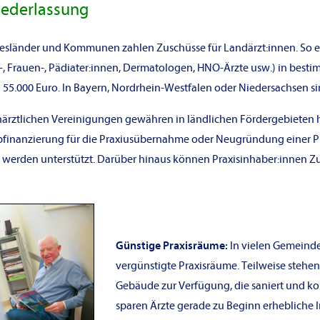
Niederlassung
esländer und Kommunen zahlen Zuschüsse für Landärzt:innen. So e
, Frauen-, Pädiater:innen, Dermatologen, HNO-Ärzte usw.) in best
 55.000 Euro. In Bayern, Nordrhein-Westfalen oder Niedersachsen s
ärztlichen Vereinigungen gewähren in ländlichen Fördergebieten h
ubfinanzierung für die Praxiusübernahme oder Neugründung einer Pra
werden unterstützt. Darüber hinaus können Praxisinhaber:innen Zus
Günstige Praxisräume:
In vielen Gemeinden
vergünstigte Praxisräume. Teilweise steh
Gebäude zur Verfügung, die saniert und k
sparen Ärzte gerade zu Beginn erhebliche I