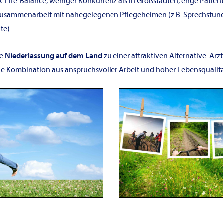
-Life-Balance, weniger Konkurrenz als in Großstädten, enge Patie
Zusammenarbeit mit nahegelegenen Pflegeheimen (z.B. Sprechstun
kte)
ie
Niederlassung auf dem Land
zu einer attraktiven Alternative. Ärz
ie Kombination aus anspruchsvoller Arbeit und hoher Lebensqualit