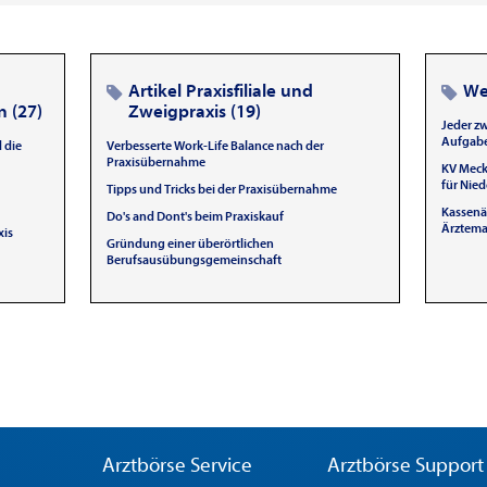
Artikel Praxisfiliale und
Wei
 (27)
Zweigpraxis (19)
Jeder zw
Aufgab
 die
Verbesserte Work-Life Balance nach der
Praxisübernahme
KV Meck
für Nied
Tipps und Tricks bei der Praxisübernahme
Kassenä
Do's and Dont's beim Praxiskauf
Ärztema
xis
Gründung einer überörtlichen
Berufsausübungsgemeinschaft
Arztbörse Service
Arztbörse Support