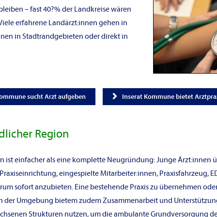
bleiben – fast 40?% der Landkreise wären
 Viele erfahrene Landärzt:innen gehen in
nen in Stadtrandgebieten oder direkt in
Kommune sucht Arzt aufgeben
Inserat Kommune bietet Arztpra
dlicher Region
r:in ist einfacher als eine komplette Neugründung: Junge Ärzt:inne
B. Praxiseinrichtung, eingespielte Mitarbeiter:innen, Praxisfahrzeug,
trum sofort anzubieten. Eine bestehende Praxis zu übernehmen oder 
n in der Umgebung bietem zudem Zusammenarbeit und Unterstützun
chsenen Strukturen nutzen, um die ambulante Grundversorgung der 