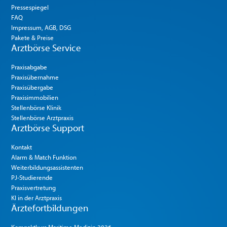
Pressespiegel
FAQ
Impressum, AGB, DSG
Pakete & Preise
Arztbörse Service
Praxisabgabe
Praxisübernahme
Praxisübergabe
Praxisimmobilien
Stellenbörse Klinik
Stellenbörse Arztpraxis
Arztbörse Support
Kontakt
Alarm & Match Funktion
Weiterbildungsassistenten
PJ-Studierende
Praxisvertretung
KI in der Arztpraxis
Ärztefortbildungen