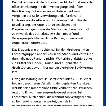
Der Faktencheck Ärztedichte vergleicht die Ergebnisse der
offziellen Planung mit dem Versorgungsbedarf der
Bevölkerung. Dabei werden im Unterschied zum
Vorgehen der Selbstverwaltung bedarfsrelevante
Faktoren wie die Alters- und Einkommensstruktur der
Bevölkerung, der Anteil von Arbeitslosen und
Pfegebedürftigen sowie die Sterblichkeit berücksichtigt.
2014 wurde das Verhältnis zwischen Bedarf und
Versorgungsdichte bei Haus-, Kinder-, Frauen- und
Augenärzten untersucht.
Das Ergebnis war ernüchternd: Bei den drei genannten
Facharztgruppen ändert sich in der Stadt-Land-Verteilung
durch die neue Planung nichts. Weiterhin praktiziert etwa
ein Drittel der Kinder-, Frauen- und Augenärzte in
Großstädten, obwohl hier nur ein Viertel der Bevölkerung
lebt.
Einzig die Planung der Hausarztsitze führte 2013 zu einer
bedarfsgerechteren Verteilung der geplanten Arztsitze,
weil hier eine bundeseinheitliche Verhältniszahl zwischen
Arzt und Einwohnern zugrunde gelegt wurde. Bei
Fachärzten, auch denen, die wohnortnah verfügbar sein
sollten, wird hingegen erwartet, dass sie in
Ballungsräumen das Umland mitversorgen, Patienten hier