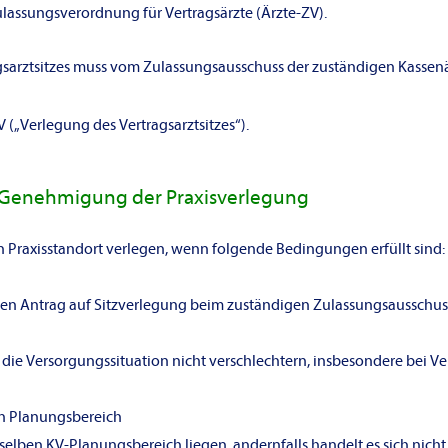
ulassungsverordnung für Vertragsärzte (Ärzte-ZV).
gsarztsitzes muss vom Zulassungsausschuss der zuständigen Kassenä
 („Verlegung des Vertragsarztsitzes“).
 Genehmigung der Praxisverlegung
n Praxisstandort verlegen, wenn folgende Bedingungen erfüllt sind:
len Antrag auf Sitzverlegung beim zuständigen Zulassungsausschuss
 die Versorgungssituation nicht verschlechtern, insbesondere bei V
n Planungsbereich
selben KV-Planungsbereich liegen, andernfalls handelt es sich nich