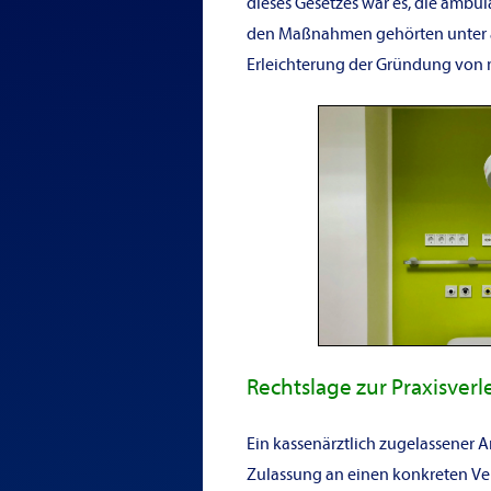
dieses Gesetzes war es, die ambu
den Maßnahmen gehörten unter a
Erleichterung der Gründung von
Rechtslage zur Praxisver
Ein kassenärztlich zugelassener A
Zulassung an einen konkreten Ver