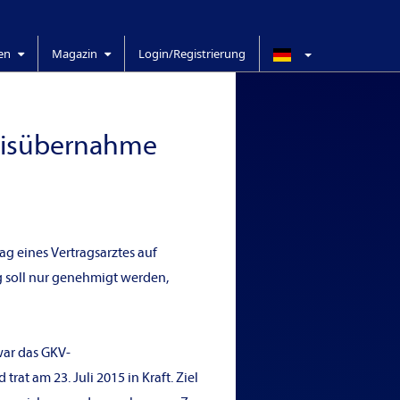
ren
Magazin
Login/Registrierung
axisübernahme
ag eines Vertragsarztes auf
g soll nur genehmigt werden,
war das GKV-
t am 23. Juli 2015 in Kraft. Ziel