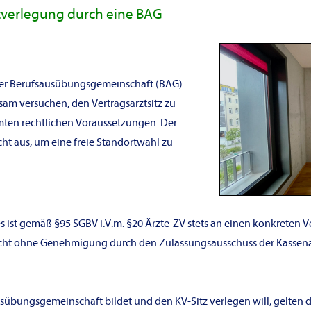
zverlegung durch eine BAG
ner Berufsausübungsgemeinschaft (BAG)
m versuchen, den Vertragsarztsitz zu
mten rechtlichen Voraussetzungen. Der
ht aus, um eine freie Standortwahl zu
s ist gemäß §95 SGBV i.V.m. §20 Ärzte-ZV stets an einen konkreten V
nicht ohne Genehmigung durch den Zulassungsausschuss der Kassenä
usübungsgemeinschaft bildet und den KV-Sitz verlegen will, gelten