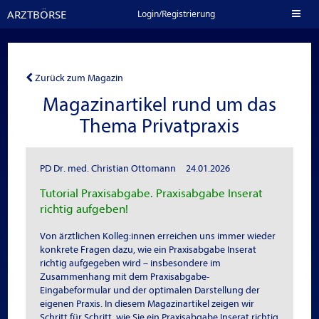
ARZTBÖRSE
Toggl
Login/Registrierung
naviga
Zurück zum Magazin
Magazinartikel rund um das
Thema Privatpraxis
PD Dr. med. Christian Ottomann
24.01.2026
Tutorial Praxisabgabe. Praxisabgabe Inserat
richtig aufgeben!
Von ärztlichen Kolleg:innen erreichen uns immer wieder
konkrete Fragen dazu, wie ein Praxisabgabe Inserat
richtig aufgegeben wird – insbesondere im
Zusammenhang mit dem Praxisabgabe-
Eingabeformular und der optimalen Darstellung der
eigenen Praxis. In diesem Magazinartikel zeigen wir
Schritt für Schritt, wie Sie ein Praxisabgabe Inserat richtig