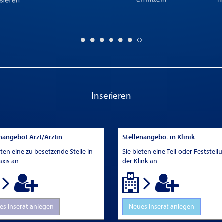
Inserieren
enangebot Arzt/Ärztin
Stellenangebot in Klinik
eten eine zu besetzende Stelle in
Sie bieten eine Teil-oder Feststell
axis an
der Klink an
es Inserat anlegen
Neues Inserat anlegen