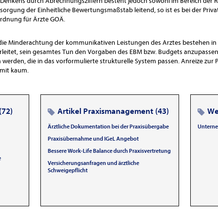
n Denkens durch Abrechnungsziffern besteht jedoch sowohl im Bereich der 
rsorgung der Einheitliche Bewertungsmaßstab leitend, so ist es bei der Pri
ordnung für Ärzte GOÄ.
ie Minderachtung der kommunikativen Leistungen des Arztes bestehen in b
rleitet, sein gesamtes Tun den Vorgaben des EBM bzw. Budgets anzupassen, 
 werden, die in das vorformulierte strukturelle System passen. Anreize zur 
omit kaum.
(72)
Artikel Praxismanagement (43)
Wei
Ärztliche Dokumentation bei der Praxisübergabe
Unterne
Praxisübernahme und IGeL Angebot
Bessere Work-Life Balance durch Praxisvertretung
e
Versicherungsanfragen und ärztliche
Schweigepflicht