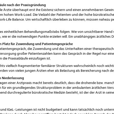
Säule nach der Praxisgründung
e Ärzte überhaupt erst ihe Existenz sichern und einen annehmbaren Gewinn e
nen hohen Work-Load. Die Vielzahl der Patienten und der hohe bürokratisch
k-Life Balance. Um wirtschaftlich überleben zu können, müssen nahezu pe
es einheitlichen Behandlungsmaßstabs folgen. Wie von unsichtbarer Hand wi
wie er die notwendigen Punkte erzielen will. Ein unabhängiges ärztliches D
in Platz für Zuwendung und Patientengespräche
atientengespräch, die Zuwendung und das Unterhalten einer therapeutisch
 Versorgung großer Patientenzahlen kann das Gespräch in der Regel nur ein
n die Praxisabläufe einzufügen ist.
s vielfach fragmentierter familiärer Strukturen wahrscheinlich noch wichtig
rden von vielen jungen Ärzten eher als Belastung als Bereicherung nach d
en Niederlassung
dlagen einer Arztpraxis macht bereits deutlich, dass die drohende bzw. manc
 für ein grundlegendes Strukturproblem in der ambulanten ärztlichen Vers
nd durchregulierte bürokratische Medizin besteht, ist der der Arzt in seiner
n und IGeL- Leistungen ist nicht budgetiert und kann tatsächlich noch unter