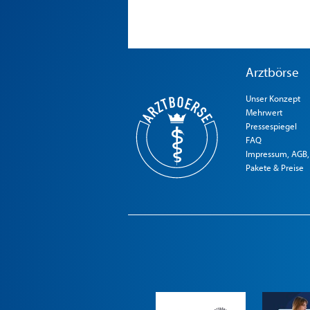
Arztbörse
Unser Konzept
Mehrwert
Pressespiegel
FAQ
Impressum, AGB,
Pakete & Preise