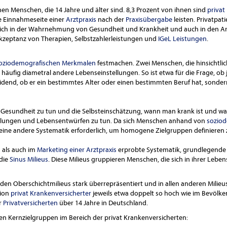
nen Menschen, die 14 Jahre und älter sind. 8,3 Prozent von ihnen sind
privat
ie Einnahmeseite einer
Arztpraxis
nach der
Praxisübergabe
leisten. Privatpa
 sich in der Wahrnehmung von Gesundheit und Krankheit und auch in den 
zeptanz von Therapien, Selbstzahlerleistungen und
IGeL Leistungen
.
oziodemografischen Merkmalen
festmachen. Zwei Menschen, die hinsichtlich
äufig diametral andere Lebenseinstellungen. So ist etwa für die Frage, ob 
idend, ob er ein bestimmtes Alter oder einen bestimmten Beruf hat, sondern a
ne Gesundheit zu tun und die Selbsteinschätzung, wann man krank ist und w
lungen und Lebensentwürfen zu tun. Da sich Menschen anhand von
sozio
st eine andere Systematik erforderlich, um homogene Zielgruppen definieren
n als auch im
Marketing einer Arztpraxis
erprobte Systematik, grundlegende
die
Sinus Milieus
. Diese Milieus gruppieren Menschen, die sich in ihrer Leb
 den Oberschichtmilieus stark überrepräsentiert und in allen anderen Milieus
tion
privat Krankenversicherter
jeweils etwa doppelt so hoch wie im Bevölke
r
Privatversicherten
über 14 Jahre in Deutschland.
ten Kernzielgruppen im Bereich der privat Krankenversicherten: