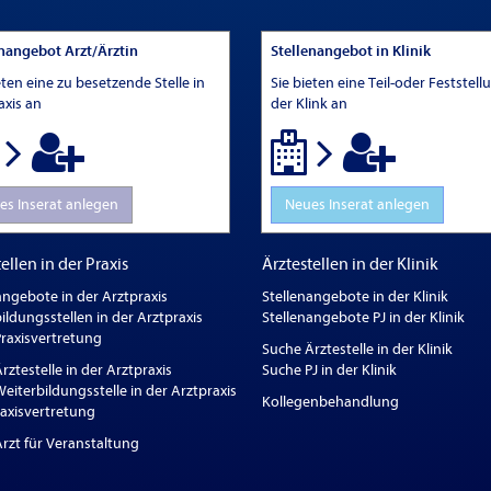
enangebot Arzt/Ärztin
Stellenangebot in Klinik
eten eine zu besetzende Stelle in
Sie bieten eine Teil-oder Feststell
axis an
der Klink an
es Inserat anlegen
Neues Inserat anlegen
ellen in der Praxis
Ärztestellen in der Klinik
angebote in der Arztpraxis
Stellenangebote in der Klinik
ildungsstellen in der Arztpraxis
Stellenangebote PJ in der Klinik
raxisvertretung
Suche Ärztestelle in der Klinik
rztestelle in der Arztpraxis
Suche PJ in der Klinik
eiterbildungsstelle in der Arztpraxis
Kollegenbehandlung
raxisvertretung
rzt für Veranstaltung