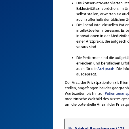
Die konservativ-etablierten P
Exklusivitätsansprüchen. Im Umg
selbst stellen, erwarten sie au
auch außerhalb der üblichen Z
Die liberal intellektuellen Pat
intellektuellen Interessen. Es
Innovationen in der Medizinfors
einer Arztpraxis, die aufgesch
voraus sind.
Die Performer sind die aufgekl
erreichen und beruflichen Erfo
auch für die
Arztpraxis
. Die In
ausgeprägt.
Der Arzt, der Privatpatienten als Klie
stellen, angefangen bei der geograp
Wartezeiten bis hin zur
Patientenans
medizinische Weltbild des Arztes ges
um die potentielle Anzahl der Privat
Artikel Privatpraxis (12)