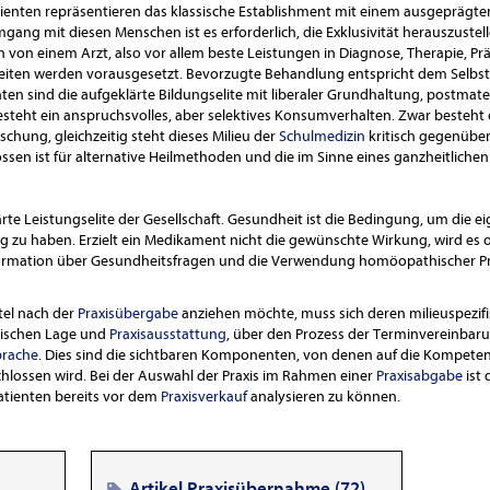
atienten repräsentieren das klassische Establishment mit einem ausgepräg
ang mit diesen Menschen ist es erforderlich, die Exklusivität herauszustelle
ch von einem Arzt, also vor allem beste Leistungen in Diagnose, Therapie, P
eiten werden vorausgesetzt. Bevorzugte Behandlung entspricht dem Selbst
ienten sind die aufgeklärte Bildungselite mit liberaler Grundhaltung, postmate
 besteht ein anspruchsvolles, aber selektives Konsumverhalten. Zwar besteht
chung, gleichzeitig steht dieses Milieu der
Schulmedizin
kritisch gegenüber.
lossen ist für alternative Heilmethoden und die im Sinne eines ganzheitlic
ärte Leistungselite der Gesellschaft. Gesundheit ist die Bedingung, um die e
lg zu haben. Erzielt ein Medikament nicht die gewünschte Wirkung, wird es o
formation über Gesundheitsfragen und die Verwendung homöopathischer Prä
ntel nach der
Praxisübergabe
anziehen möchte, muss sich deren milieuspezif
hischen Lage und
Praxisausstattung
, über den Prozess der Terminvereinbar
prache
. Dies sind die sichtbaren Komponenten, von denen auf die Kompetenz
chlossen wird. Bei der Auswahl der Praxis im Rahmen einer
Praxisabgabe
ist 
patienten bereits vor dem
Praxisverkauf
analysieren zu können.
Artikel Praxisübernahme (72)