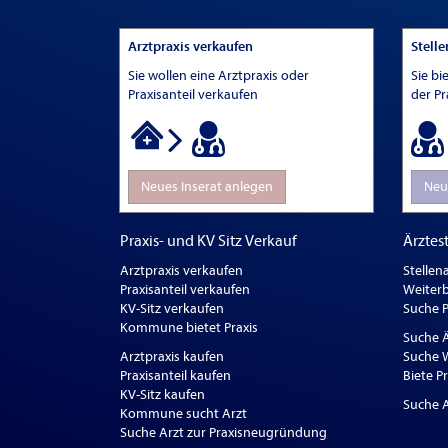
Arztpraxis verkaufen
Stell
Sie wollen eine Arztpraxis oder
Sie bi
Praxisanteil verkaufen
der Pr
Neues Inserat anlegen
Neu
Praxis- und KV Sitz Verkauf
Ärztest
Arztpraxis verkaufen
Stellen
Praxisanteil verkaufen
Weiterb
KV-Sitz verkaufen
Suche P
Kommune bietet Praxis
Suche Ä
Arztpraxis kaufen
Suche W
Praxisanteil kaufen
Biete P
KV-Sitz kaufen
Suche A
Kommune sucht Arzt
Suche Arzt zur Praxisneugründung