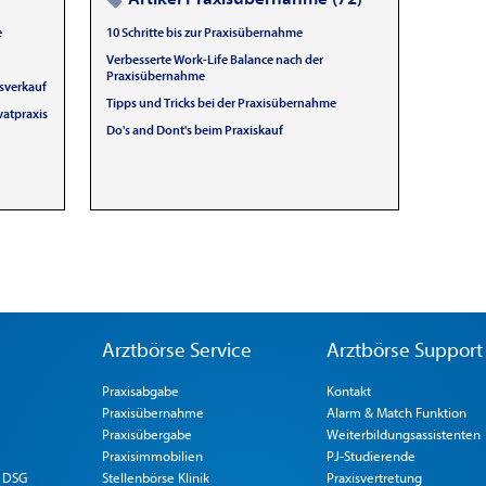
e
10 Schritte bis zur Praxisübernahme
Verbesserte Work-Life Balance nach der
Praxisübernahme
sverkauf
Tipps und Tricks bei der Praxisübernahme
vatpraxis
Do's and Dont's beim Praxiskauf
Arztbörse Service
Arztbörse Support
Praxisabgabe
Kontakt
Praxisübernahme
Alarm & Match Funktion
Praxisübergabe
Weiterbildungsassistenten
Praxisimmobilien
PJ-Studierende
 DSG
Stellenbörse Klinik
Praxisvertretung