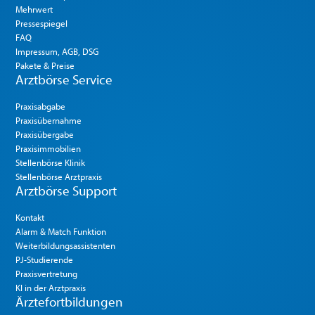
Mehrwert
Pressespiegel
FAQ
Impressum, AGB, DSG
Pakete & Preise
Arztbörse Service
Praxisabgabe
Praxisübernahme
Praxisübergabe
Praxisimmobilien
Stellenbörse Klinik
Stellenbörse Arztpraxis
Arztbörse Support
Kontakt
Alarm & Match Funktion
Weiterbildungsassistenten
PJ-Studierende
Praxisvertretung
KI in der Arztpraxis
Ärztefortbildungen