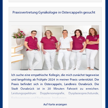
Das Praxispersonal besteht aus einem behandelndem Arzt, eine
medizinische Fachangestellte, eine Praxismanagerin, zwei
Teilzeitkräften und zwei Minijobkräfte.
Praxisvertretung Gynäkologie in Ostercappeln gesucht
Die Praxisräume umfassen auf rund 210 qm neben dem
großzügigen Empfangstresen und einem angrenzendem
Warteraum sechs Behandlungsräume, Infusionszimmer, Personal
Aufenthaltsraum/ Küche, zwei Toiletten, ein abgetrenntes Büro
und einen Archivraum.
Ich suche eine empathische Kollegin, die mich zunächst tageweise
und langsfristig ab Frühjahr 2024 in meiner Praxis unterstützt. Die
Praxis befindet sich in Ostercappeln, Landkreis Osnabrück. Die
Stadt Osnabrück ist in 20 Minuten Fahrzeit zu erreichen.
Leistungsspektrum: Dopplersonografie, Dysplasiesprechstunde,
Krebsvorsorge-und Nachsorge, Impfungen.
Auf Karte anzeigen