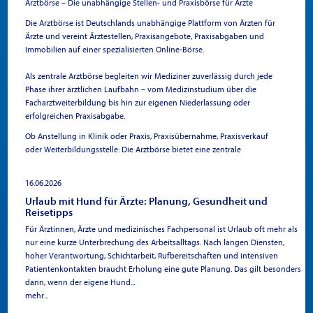
Arztbörse – Die unabhängige Stellen- und Praxisbörse für Ärzte
- Modernes Gebäude, u.a. Apotheke und weitere Ärzte im Haus
Die Arztbörse ist Deutschlands unabhängige Plattform von Ärzten für
- zentrale Lage und gute Erreichbarkeit mit allen Verkehrsmitteln
Ärzte und vereint Ärztestellen, Praxisangebote, Praxisabgaben und
- Barrierefreier Zugang
Immobilien auf einer spezialisierten Online-Börse.
- Moderne Webseite
- fortwährende Modernisierung und Pflege
Als zentrale Arztbörse begleiten wir Mediziner zuverlässig durch jede
Phase ihrer ärztlichen Laufbahn – vom Medizinstudium über die
Facharztweiterbildung bis hin zur eigenen Niederlassung oder
erfolgreichen Praxisabgabe.
Ob Anstellung in Klinik oder Praxis, Praxisübernahme, Praxisverkauf
oder Weiterbildungsstelle: Die Arztbörse bietet eine zentrale
Anlaufstelle für den gesamten Arztberuf.
16.06.2026
Was ist die
Urlaub mit Hund für Ärzte: Planung, Gesundheit und
Reisetipps
Arztbörse?
Für Ärztinnen, Ärzte und medizinisches Fachpersonal ist Urlaub oft mehr als
nur eine kurze Unterbrechung des Arbeitsalltags. Nach langen Diensten,
hoher Verantwortung, Schichtarbeit, Rufbereitschaften und intensiven
Die Arztbörse ist eine spezialisierte Job- und Praxisbörse, die
Patientenkontakten braucht Erholung eine gute Planung. Das gilt besonders
ausschließlich auf die beruflichen Bedürfnisse von Ärzten,
dann, wenn der eigene Hund...
Medizinstudierenden und medizinischen Arbeitgebern ausgerichtet
mehr...
ist.