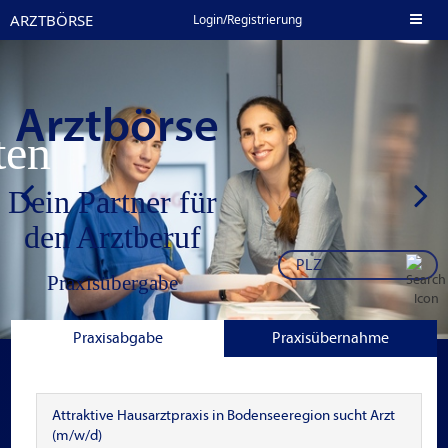
ARZTBÖRSE
Toggl
Login/Registrierung
naviga
Arztbörse
nten
Dein Partner für
den Arztberuf
Praxisübergabe
Stellenangebote in
Praxisabgabe
Praxisübernahme
der Niederlassung
Jobbörse Klinik
Attraktive Hausarztpraxis in Bodenseeregion sucht Arzt
(m/w/d)