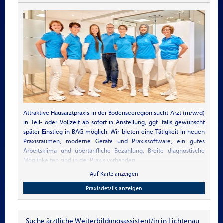
Wohn- und
Praxisimmobilien für
Ärzte
Attraktive Hausarztpraxis in der Bodenseeregion sucht Arzt (m/w/d)
in Teil- oder Vollzeit ab sofort in Anstellung, ggf. falls gewünscht
später Einstieg in BAG möglich. Wir bieten eine Tätigkeit in neuen
Praxisräumen, moderne Geräte und Praxissoftware, ein gutes
Arbeitsklima und übertarifliche Bezahlung. Breite diagnostische
Möglihkeiten sind in der Praxis vorhanden.
Auf Karte anzeigen
Praxisdetails anzeigen
Suche ärztliche Weiterbildungsassistent/in in Lichtenau