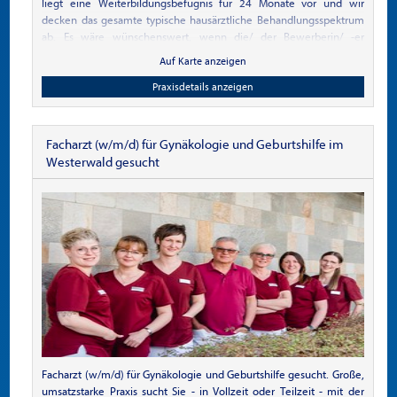
liegt eine Weiterbildungsbefugnis für 24 Monate vor und wir
wohnen und die Vorzüge einer zeitgemäßen Architektur mit einer
decken das gesamte typische hausärztliche Behandlungsspektrum
unvergleichlichen Naturkulisse zu vereinen. Genießen Sie jeden
ab. Es wäre wünschenswert, wenn die/ der Bewerberin/ -er
Tag den atemberaubenden Blick auf den Bodensee und lassen Sie
Interesse daran hätte, nach vollendeter Facharztprüfung in die
Auf Karte anzeigen
sich von der hohen Lebensqualität und dem Komfort dieses
Gemeinschaftspraxis mit einzusteigen. Wie sind zwei männliche
exklusiven Wohnprojekts begeistern.
Allgemeinmediziner (54+44 Jahre alt) und legen großen Wert auf
Praxisdetails anzeigen
ein gutes Betriebsklima und Kommunikation. Der Ort Hude liegt in
der Achse zwischen Oldenburg und Delmenhorst/ Bremen und ist
gut zu erreichen, auch wenn man seinen Wohnsitz gerne in einer
Facharzt (w/m/d) für Gynäkologie und Geburtshilfe im
Großstadt behalten möchte (so praktizieren wir es auch).
Westerwald gesucht
Facharzt (w/m/d) für Gynäkologie und Geburtshilfe gesucht. Große,
umsatzstarke Praxis sucht Sie - in Vollzeit oder Teilzeit - mit der