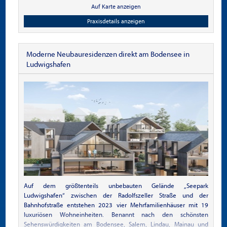
Unsere Praxis ist von der Landesärztekammer Rheinland-Pfalz seit
Auf Karte anzeigen
Februar 2015 als Weiterbildungsstätte im Gebiet B 15. Kinder- und
Jugendpsychiatrie und-Psychotherapie anerkannt. Die Anstellung
Praxisdetails anzeigen
ist in Teil- oder Vollzeit möglich.
Unsere Praxis hat einen sozialpsychiatrischen Schwerpunkt, d.h.
Moderne Neubauresidenzen direkt am Bodensee in
neben einer Fachärztin für Kinder- und Jugendpsychiatrie und-
Ludwigshafen
Psychotherapie arbeiten Therapeuten aus verschiedenen
Berufsfeldern als Team zusammen.
Zurzeit sind psychologische Psychotherapeutinnen,
Psychotherapeuten in Ausbildung sowie Sozialpädagogen und
Diplom-Pädagogen tätig.
Wir bieten:
Weiterbildungsermächtigung für Assistenzärzte (1 Jahr) in
fortgeschrittener Weiterbildung , gutes Arbeitsklima und
leistungsgerechte Vergütung, Mitarbeit in einem engagierten und
aufgeschlossenem Team, Gestaltungsmöglichkeiten in der
konzeptionellen Weiterentwicklung, geregelte Arbeitszeiten -
Auf dem größtenteils unbebauten Gelände „Seepark
auch in Teilzeit
Ludwigshafen“ zwischen der Radolfszeller Straße und der
Supervision und Unterstützung bei der Fortbildung
Bahnhofstraße entstehen 2023 vier Mehrfamilienhäuser mit 19
Wir erwarten von unserem/r Kollegen/in soziale Kompetenz und
luxuriösen Wohneinheiten. Benannt nach den schönsten
Kooperationsfähigkeit, Offenheit und Wertschätzung sowie
Sehenswürdigkeiten am Bodensee, Salem, Lindau, Mainau und