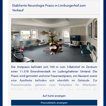
Etablierte Neurologie Praxis in Limburgerhof zum
Verkauf
Die Arztpraxis befindet sich 700 m vom S-Bahnhof im Zentrum
einer 11.578 Einwohnerstadt im Ludwigshafener Umland. Die
Praxis wird gemietet und eine Frauenarztpraxis, ein Hausarzt sowie
eine Apotheke befinden sich ebenfalls im Gebäude. Zur
Praxisimmobilie gehören zwei Parkplätze für Mitarbeiter.
Parkplätze sind für Patienten in der nahen Umgebung der
Praxis vorhanden und die Gemeinde Limburgerhof stellt am
Auf Karte anzeigen
Bahnhof Limburgerhof Park&Ride Parkplätze für Bahnreisende
kostenfrei zur Verfügung.
Praxisdetails anzeigen