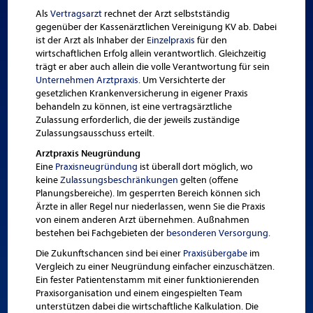
Als
Vertragsarzt
rechnet der Arzt selbstständig
gegenüber der Kassenärztlichen Vereinigung KV ab. Dabei
ist der Arzt als Inhaber der
Einzelpraxis
für den
wirtschaftlichen Erfolg allein verantwortlich. Gleichzeitig
trägt er aber auch allein die volle Verantwortung für sein
Unternehmen Arztpraxis
. Um Versichterte der
gesetzlichen Krankenversicherung in eigener Praxis
behandeln zu können, ist eine vertragsärztliche
Zulassung erforderlich, die der jeweils zuständige
Zulassungsausschuss erteilt.
Arztpraxis Neugründung
Eine
Praxisneugründung
ist überall dort möglich, wo
keine
Zulassungs­­be­schränkungen
gelten (offene
Planungs­bereiche). Im gesperrten Bereich können sich
Ärzte in aller Regel nur niederlassen, wenn Sie die Praxis
von einem anderen Arzt übernehmen. Außnahmen
bestehen bei Fachgebieten der
besonderen Versorgung
.
Die Zukunftschancen sind bei einer
Praxisübergabe
im
Vergleich zu einer Neu­gründung einfacher einzuschätzen.
Ein fester Patienten­stamm mit einer funktionierenden
Praxis­organisation und einem eingespielten Team
unterstützen dabei die wirtschaftliche Kalkulation. Die