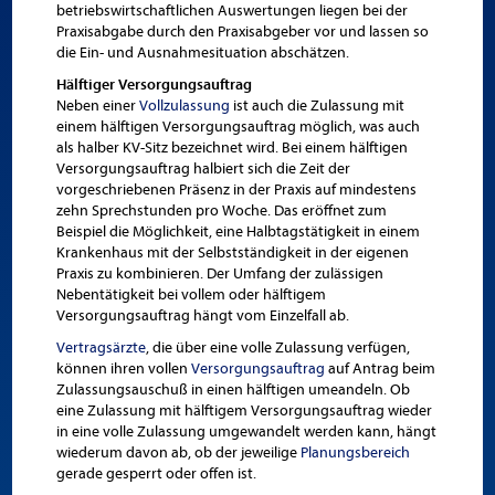
betriebswirtschaftlichen Auswertungen liegen bei der
Praxisabgabe durch den Praxisabgeber vor und lassen so
die Ein- und Ausnahmesituation abschätzen.
Hälftiger Versorgungsauftrag
Neben einer
Vollzulassung
ist auch die Zulassung mit
einem hälftigen Versorgungs­auftrag möglich, was auch
als halber KV-Sitz bezeichnet wird. Bei einem hälftigen
Versorgungsauftrag halbiert sich die Zeit der
vorgeschriebenen Präsenz in der Praxis auf mindestens
zehn Sprech­stunden pro Woche. Das eröffnet zum
Beispiel die Möglichkeit, eine Halbtags­tätigkeit in einem
Kranken­haus mit der Selbst­ständigkeit in der eigenen
Praxis zu kombinieren. Der Umfang der zulässigen
Nebentätigkeit bei vollem oder hälftigem
Versorgungsauftrag hängt vom Einzelfall ab.
Vertragsärzte
, die über eine volle Zulassung verfügen,
können ihren vollen
Versorgungs­auftrag
auf Antrag beim
Zulassungsauschuß in einen hälftigen umeandeln. Ob
eine Zulassung mit hälftigem Versorgungsauftrag wieder
in eine volle Zulassung umgewandelt werden kann, hängt
wiederum davon ab, ob der jeweilige
Planungsbereich
gerade gesperrt oder offen ist.