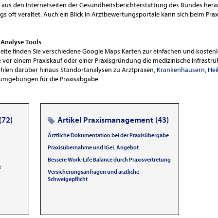
h aus den Internetseiten der Gesundheitsberichterstattung des Bundes herau
s oft veraltet. Auch ein Blick in Arztbewertungsportale kann sich beim Pra
 Analyse Tools
seite finden Sie verschiedene Google Maps Karten zur einfachen und kosten
vor einem Praxiskauf oder einer Praxisgründung die medizinische Infrastruk
hlen darüber hinaus Standortanalysen zu Arztpraxen,
Krankenhäusern
,
Hei
isumgebungen für die Praxisabgabe.
(72)
Artikel Praxismanagement (43)
Ärztliche Dokumentation bei der Praxisübergabe
Praxisübernahme und IGeL Angebot
Bessere Work-Life Balance durch Praxisvertretung
e
Versicherungsanfragen und ärztliche
Schweigepflicht