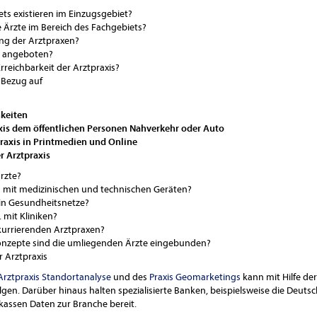
ets existieren im Einzugsgebiet?
 Ärzte im Bereich des Fachgebiets?
ung der Arztpraxen?
n angeboten?
rreichbarkeit der Arztpraxis?
n Bezug auf
hkeiten
xis
dem öffentlichen Personen Nahverkehr
oder Auto
raxis in Printmedien und Online
 Arztpraxis
rzte?
is mit medizinischen und technischen Geräten?
 in Gesundheitsnetze?
 mit Kliniken?
kurrierenden Arztpraxen?
nzepte sind die umliegenden Ärzte eingebunden?
r Arztpraxis
Arztpraxis Standortanalyse
und des
Praxis Geomarketings
kann mit Hilfe de
lgen. Darüber hinaus halten spezialisierte Banken, beispielsweise die Deuts
kassen Daten zur Branche bereit.