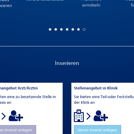
Inserieren
enangebot Arzt/Ärztin
Stellenangebot in Klinik
eten eine zu besetzende Stelle in
Sie bieten eine Teil-oder Feststell
axis an
der Klink an
es Inserat anlegen
Neues Inserat anlegen