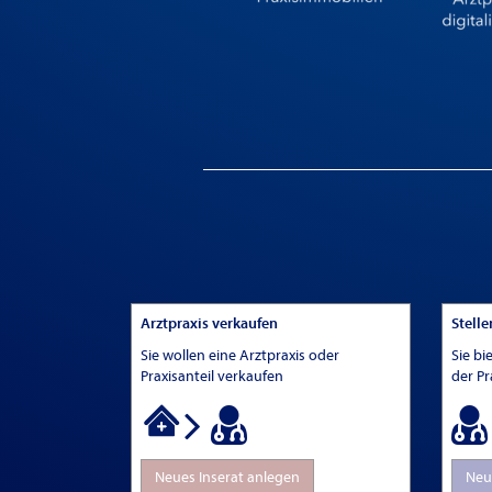
Arztpraxis verkaufen
Stell
Sie wollen eine Arztpraxis oder
Sie bi
Praxisanteil verkaufen
der Pr
Neues Inserat anlegen
Neu