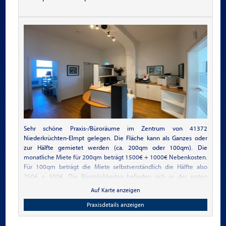
Sehr schöne Praxis-/Büroräume im Zentrum von 41372
Niederkrüchten-Elmpt gelegen. Die Fläche kann als Ganzes oder
zur Hälfte gemietet werden (ca. 200qm oder 100qm). Die
monatliche Miete für 200qm beträgt 1500€ + 1000€ Nebenkosten.
Für 100qm beträgt die Miete selbstverständlich die Hälfte also
750€ + 500€. Die Räumlichkeiten befinden sich in der ersten
Etage. Es steht ein Aufzug zur Verfügung. Das Haus ist im Zentrum
Auf Karte anzeigen
gelegen, es gibt genügend Parkplätze direkt am Haus sowie zwei
öffentliche Parkplätze in direkter Nähe. Die Räume werden zur Zeit
Praxisdetails anzeigen
als Arztpraxis genutzt und sind ab dem 1.Juli verfügbar. Bei
Interesse kontaktieren Sie mich bitte für weitere Informationen