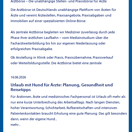
Bahnhofstraße entstehen 2023 vier Mehrfamilienhäuser mit 19
Arztbörse – Die unabhängige Stellen- und Praxisbörse für Ärzte
Energieverbrauch des Hauses im Vergleich zu ähnlichen
luxuriösen Wohneinheiten. Benannt nach den schönsten
Neubauten. Dank innovativer Technologien und einer
Die Arztbörse ist Deutschlands unabhängige Plattform von Ärzten für
Sehenswürdigkeiten am Bodensee, Salem, Lindau, Mainau und
durchdachten Bauweise verbraucht es nur die Hälfte der Energie,
Ärzte und vereint Ärztestellen, Praxisangebote, Praxisabgaben und
Bregenz, sind die einzelnen Baukörper in Ihrer Eleganz und
was nicht nur die Umweltbelastung reduziert, sondern auch den
Immobilien auf einer spezialisierten Online-Börse.
architektonischen Fertigkeit einzigartig. Jede Wohneinheit besticht
Bewohnern finanzielle Vorteile verschafft
durch Ihre direkte Nähe zum Bodensee sowie die nachhaltige und
Als zentrale Arztbörse begleiten wir Mediziner zuverlässig durch jede
luxuriöse Ausgestaltung.
Phase ihrer ärztlichen Laufbahn – vom Medizinstudium über die
Diese moderne Neubauresidenz bietet Ihnen die einmalige
Facharztweiterbildung bis hin zur eigenen Niederlassung oder
Möglichkeit, an einem der schönsten Orte Deutschlands zu
erfolgreichen Praxisabgabe.
wohnen und die Vorzüge einer zeitgemäßen Architektur mit einer
Ob Anstellung in Klinik oder Praxis, Praxisübernahme, Praxisverkauf
unvergleichlichen Naturkulisse zu vereinen. Genießen Sie jeden
oder Weiterbildungsstelle: Die Arztbörse bietet eine zentrale
Tag den atemberaubenden Blick auf den Bodensee und lassen Sie
Anlaufstelle für den gesamten Arztberuf.
sich von der hohen Lebensqualität und dem Komfort dieses
exklusiven Wohnprojekts begeistern.
16.06.2026
Was ist die
Urlaub mit Hund für Ärzte: Planung, Gesundheit und
Reisetipps
Arztbörse?
Für Ärztinnen, Ärzte und medizinisches Fachpersonal ist Urlaub oft mehr als
nur eine kurze Unterbrechung des Arbeitsalltags. Nach langen Diensten,
hoher Verantwortung, Schichtarbeit, Rufbereitschaften und intensiven
Die Arztbörse ist eine spezialisierte Job- und Praxisbörse, die
Patientenkontakten braucht Erholung eine gute Planung. Das gilt besonders
ausschließlich auf die beruflichen Bedürfnisse von Ärzten,
dann, wenn der eigene Hund...
Medizinstudierenden und medizinischen Arbeitgebern ausgerichtet
mehr...
ist.