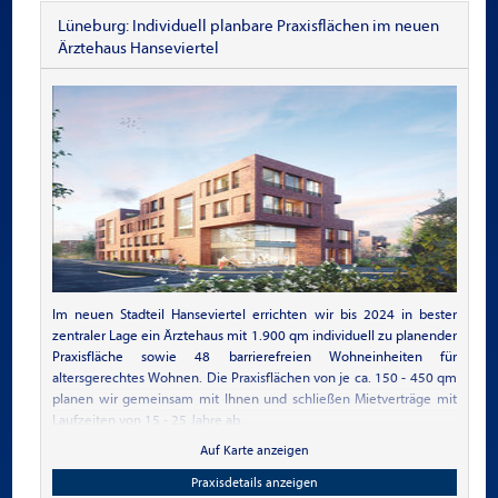
und mögliche Besichtigungstermine.Sehr schöne
Lüneburg: Individuell planbare Praxisflächen im neuen
Praxis-/Büroräume im Zentrum von 41372 Niederkrüchten-Elmpt
Ärztehaus Hanseviertel
gelegen. Die Fläche kann als Ganzes oder zur Hälfte gemietet
werden (ca. 200qm oder 100qm). Die monatliche Miete für 200qm
beträgt 1500€ + 1000€ Nebenkosten. Für 100qm beträgt die Miete
selbstverständlich die Hälfte also 750€ + 500€. Die Räumlichkeiten
befinden sich in der ersten Etage. Es steht ein Aufzug zur
Verfügung. Das Haus ist im Zentrum gelegen, es gibt genügend
Parkplätze direkt am Haus sowie zwei öffentliche Parkplätze in
direkter Nähe. Die Räume werden zur Zeit als Arztpraxis genutzt
und sind ab dem 1.Juli verfügbar. Bei Interesse kontaktieren Sie
mich bitte für weitere Informationen und mögliche
Besichtigungstermine.
Im neuen Stadteil Hanseviertel errichten wir bis 2024 in bester
zentraler Lage ein Ärztehaus mit 1.900 qm individuell zu planender
Praxisfläche sowie 48 barrierefreien Wohneinheiten für
altersgerechtes Wohnen. Die Praxisflächen von je ca. 150 - 450 qm
planen wir gemeinsam mit Ihnen und schließen Mietverträge mit
Laufzeiten von 15 - 25 Jahre ab.
Auf Karte anzeigen
Für die letzte zu vermietende Praxisfläche suchen wir noch eine
Allgemeinmedizinische und internistische Praxis.
Praxisdetails anzeigen