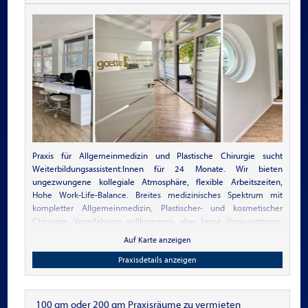
Wohn- und
Praxisimmobilien für
Ärzte
Praxis für Allgemeinmedizin und Plastische Chirurgie sucht
Weiterbildungsassistent:Innen für 24 Monate. Wir bieten
ungezwungene kollegiale Atmosphäre, flexible Arbeitszeiten,
Hohe Work-Life-Balance. Breites medizinisches Spektrum mit
kompletter Allgemeinmedizin, Plastischer- und kosmetischer
Chirurgie. Vorerfahrung willkommen, aber keine Voraussetzung.
Alle typischen Diagnostiktools vorhanden. Moderne
Auf Karte anzeigen
Praxisausstattung und Software. Helle Praxisräume, viele Boni.
Praxisdetails anzeigen
100 qm oder 200 qm Praxisräume zu vermieten