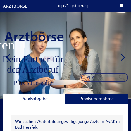
ARZTBÖRSE
Toggl
Login/Registrierung
naviga
Arztbörse
nten
Dein Partner für
den Arztberuf
Praxisübergabe
Stellenangebote in
Praxisabgabe
Praxisübernahme
der Niederlassung
Jobbörse Klinik
Wir suchen Weiterbildungswillige junge Ärzte (m/w/d) in
Bad Hersfeld